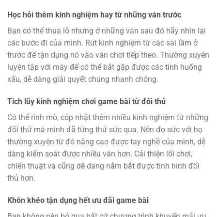
Học hỏi thêm kinh nghiệm hay từ những ván trước
Bạn có thể thua lỗ nhưng ở những ván sau đó hãy nhìn lại
các bước đi của mình. Rút kinh nghiệm từ các sai lầm ở
trước để tận dụng nó vào ván chơi tiếp theo. Thường xuyên
luyện tập với máy để có thể bắt gặp được các tính huống
xấu, dễ dàng giải quyết chúng nhanh chóng.
Tích lũy kinh nghiệm chơi game bài từ đối thủ
Có thể rình mò, cóp nhặt thêm nhiều kinh nghiệm từ những
đối thử mà mình đã từng thử sức qua. Nên đọ sức với họ
thường xuyên từ đó nâng cao được tay nghề của mình, dễ
dàng kiểm soát được nhiều ván hơn. Cải thiện lối chơi,
chiến thuật và cũng dễ dàng nắm bắt được tình hình đối
thủ hơn.
Khôn khéo tận dụng hết ưu đãi game bài
Bạn không nên bỏ qua bất cứ chương trình khuyến mãi ưu