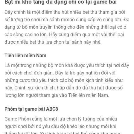
Bật mí kho tàng đa dạng chỉ có tại game bài
Đây chính là một điểm thu hút nhiều bet thủ tham gia bởi
số lượng trò chơi mà sảnh
mmoo
cung cấp vô cùng lớn. Đa
dạng từ bộ môn truyền thống cho đến những thể loại có ở
các sòng casino lớn. Hãy cùng điểm qua một vài thể loại
được nhiều bet thủ lựa chọn tại sảnh này nhé.
Tiến liên miền Nam
Là một trong những bộ môn khá được yêu thích tại nơi đây
bởi cách chơi đơn giản. Đây là trò gây nghiện đối với
những cược thủ yêu thích các bộ môn kịch tính kiểu như
này. Chính sự kích thích, hấp dẫn đó đã thu hút được số
lượng lớn người tham gia vào Tiến lên miền Nam.
Phỏm tại game bài ABC8
Game Phỏm cũng là một lựa chọn lý tưởng của nhiều
người chơi bởi nó yêu cầu độ khéo léo nhưng mỗi khi
thắng lại rất lớn. Sự tính toán từ bet thủ cũng khá quan