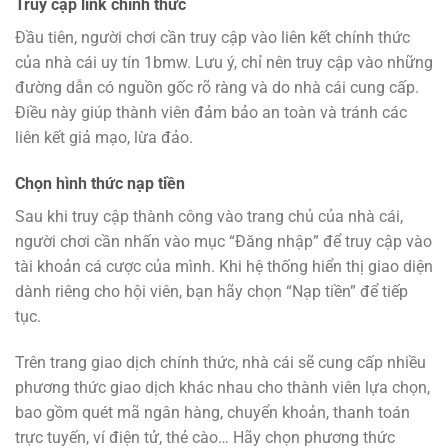
Truy cập link chính thức
Đầu tiên, người chơi cần truy cập vào liên kết chính thức
của nhà cái uy tín
1bmw
. Lưu ý, chỉ nên truy cập vào những
đường dẫn có nguồn gốc rõ ràng và do nhà cái cung cấp.
Điều này giúp thành viên đảm bảo an toàn và tránh các
liên kết giả mạo, lừa đảo.
Chọn hình thức nạp tiền
Sau khi truy cập thành công vào trang chủ của nhà cái,
người chơi cần nhấn vào mục “Đăng nhập” để truy cập vào
tài khoản cá cược của mình. Khi hệ thống hiển thị giao diện
dành riêng cho hội viên, bạn hãy chọn “Nạp tiền” để tiếp
tục.
Trên trang giao dịch chính thức, nhà cái sẽ cung cấp nhiều
phương thức giao dịch khác nhau cho thành viên lựa chọn,
bao gồm quét mã ngân hàng, chuyển khoản, thanh toán
trực tuyến, ví điện tử, thẻ cào… Hãy chọn phương thức