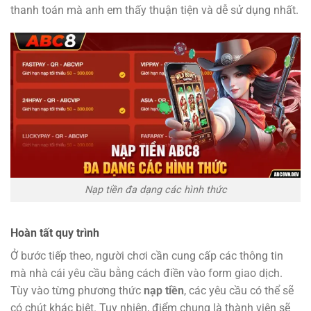
thanh toán
mà anh em thấy thuận tiện và dễ sử dụng nhất.
Nạp tiền đa dạng các hình thức
Hoàn tất quy trình
Ở bước tiếp theo, người chơi cần cung cấp các thông tin
mà nhà cái yêu cầu bằng cách điền vào form giao dịch.
Tùy vào từng phương thức
nạp tiền
, các yêu cầu có thể sẽ
có chút khác biệt. Tuy nhiên, điểm chung là thành viên sẽ