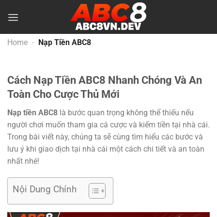
Chuyển
đến
nội
dung
Home
-
Nạp Tiền ABC8
Cách Nạp Tiền ABC8 Nhanh Chóng Và An
Toàn Cho Cược Thủ Mới
Nạp tiền ABC8
là bước quan trọng không thể thiếu nếu
người chơi muốn tham gia cá cược và kiếm tiền tại nhà cái.
Trong bài viết này, chúng ta sẽ cùng tìm hiểu các bước và
lưu ý khi giao dịch tại nhà cái một cách chi tiết và an toàn
nhất nhé!
Nội Dung Chính