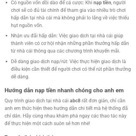
Có nguồn vốn dồi dào để cá cược: Khi
nạp tiền
, người
chơi sẽ có đủ tài chính để tham gia vào nhiều trò chơi
hấp dẫn tại nhà cái mà không phải lo lắng về việc thiếu
hụt nguồn vốn.
Nhận ưu đãi hấp dẫn: Việc giao dịch tại nhà cái giúp
thành viên có cơ hội nhận những phần thưởng hấp dẫn
từ nhà cái thông qua các chương trình khuyến mãi.
Dễ dàng giao dịch nạp/rút: Việc thực hiện giao dịch là
điều kiện cần thiết để người chơi có thể rút phần thưởng
dễ dàng.
Hướng dẫn nạp tiền nhanh chóng cho anh em
Quy trình giao dịch tại nhà cái
abc8
rất đơn giản, chỉ cần
anh em thức hiện theo hướng dẫn chi tiết mà hệ thống đã
chỉ dân. Hãy cùng nhau khám phá ngay các thao tác này
để thực hiện một cách suôn sẻ hơn nhé!