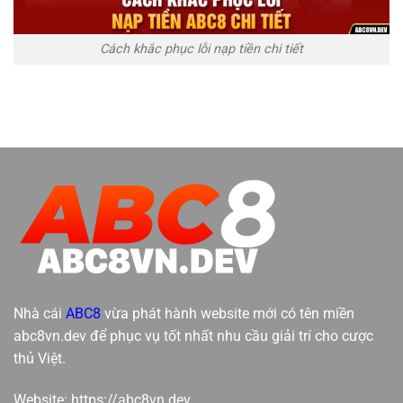
Cách khắc phục lỗi nạp tiền chi tiết
Nhà cái
ABC8
vừa phát hành website mới có tên miền
abc8vn.dev để phục vụ tốt nhất nhu cầu giải trí cho cược
thủ Việt.
Website: https://abc8vn.dev