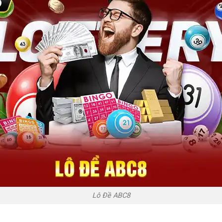
Lô Đề ABC8