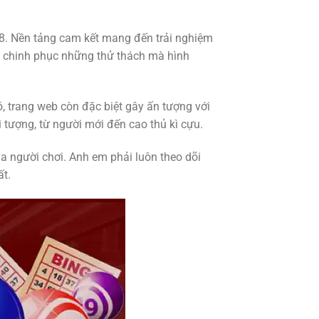
8
. Nền tảng cam kết mang đến trải nghiệm
và chinh phục những thử thách mà hình
đó, trang web còn đặc biệt gây ấn tượng với
i tượng, từ người mới đến cao thủ kì cựu.
ủa người chơi. Anh em phải luôn theo dõi
ất.