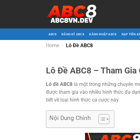
Chuyển
đến
nội
dung
ABC8
ĐĂNG KÝ ABC8
ĐĂNG NHẬP ABC8
NẠP TIỀN A
Home
-
Lô Đề ABC8
Lô Đề ABC8 – Tham Gia 
Lô đề ABC8
là một trong những chuyên mục
được tham gia vào nhiều hình thức đa dạng
tiết về loại hình thức cá cược này.
Nội Dung Chính