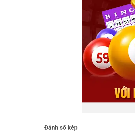
Đánh số kép