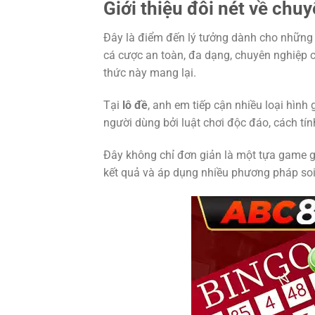
Giới thiệu đôi nét về ch
Đây là điểm đến lý tưởng dành cho những
cá cược an toàn, đa dạng, chuyên nghiệp 
thức này mang lại.
Tại
lô đề
, anh em tiếp cận nhiều loại hình
người dùng bởi luật chơi độc đáo, cách tí
Đây không chỉ đơn giản là một tựa game giả
kết quả và áp dụng nhiều phương pháp soi