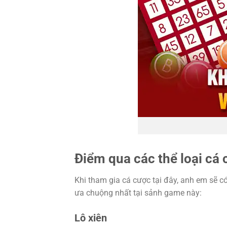
Điểm qua các thể loại cá c
Khi tham gia cá cược tại đây, anh em sẽ có
ưa chuộng nhất tại sảnh game này:
Lô xiên