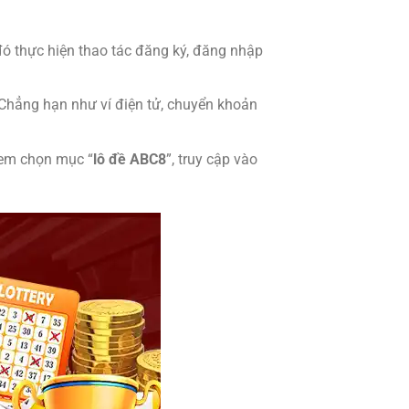
đó thực hiện thao tác đăng ký, đăng nhập
 Chẳng hạn như ví điện tử, chuyển khoản
h em chọn mục “
lô đề ABC8
”, truy cập vào