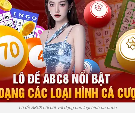
Lô đề ABC8 nổi bật với dạng các loại hình cá cược